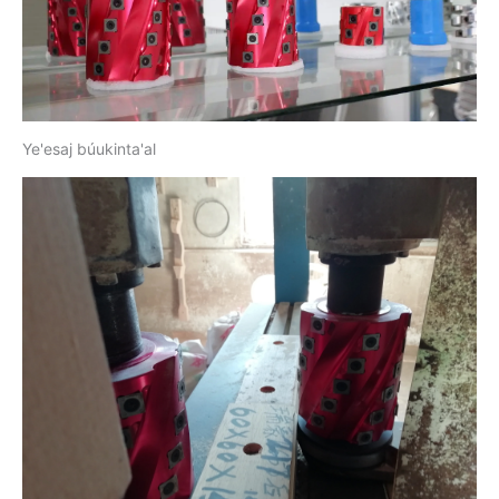
Ye'esaj búukinta'al