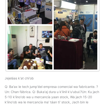
Jejeláas k'at chi'ob
Q: Ba'ax le tech jump'éel empresa comercial wa fabricante. ?
Un: Chan fábrica. Q: Buka'aj dura u k'iinil k'u'ubul.?Un: Ku jach
5-10 k'iino'ob wa u mercancía yaan stock, Wa jach 15-20
k'iino'ob wa le mercancía ma' táan ti' stock, Jach bin le