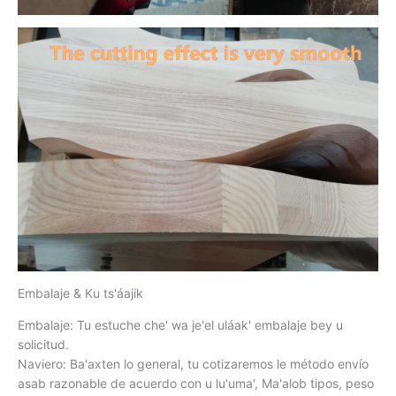
Embalaje & Ku ts'áajik
Embalaje: Tu estuche che' wa je'el uláak' embalaje bey u
solicitud.
Naviero: Ba'axten lo general, tu cotizaremos le método envío
asab razonable de acuerdo con u lu'uma', Ma'alob tipos, peso