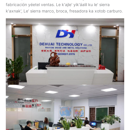
fabricación yéetel ventas. Le k'ajle' yik'áalil ku le' sierra
k'axnak', Le' sierra marco, broca, fresadora ka xotob carburo.