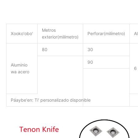
Metros
Xooko'obo'
Perforar(milímetro)
Al
exterior(milímetro)
80
30
90
Aluminio
6
wa acero
Páaybe'en: Ti' personalizado disponible