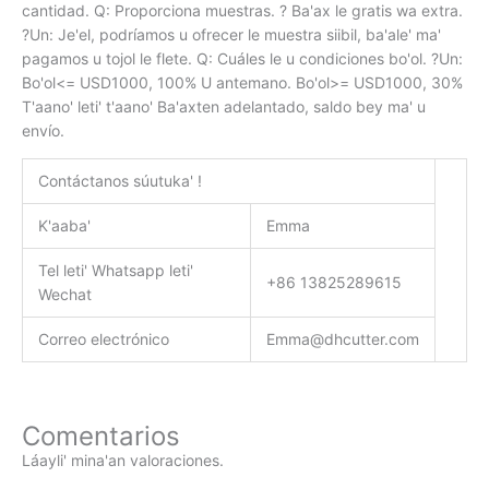
cantidad. Q: Proporciona muestras. ? Ba'ax le gratis wa extra.
?Un: Je'el, podríamos u ofrecer le muestra siibil, ba'ale' ma'
pagamos u tojol le flete. Q: Cuáles le u condiciones bo'ol. ?Un:
Bo'ol<= USD1000, 100% U antemano. Bo'ol>= USD1000, 30%
T'aano' leti' t'aano' Ba'axten adelantado, saldo bey ma' u
envío.
Contáctanos súutuka' !
K'aaba'
Emma
Tel leti' Whatsapp leti'
+86 13825289615
Wechat
Correo electrónico
Emma@dhcutter.com
Comentarios
Láayli' mina'an valoraciones.