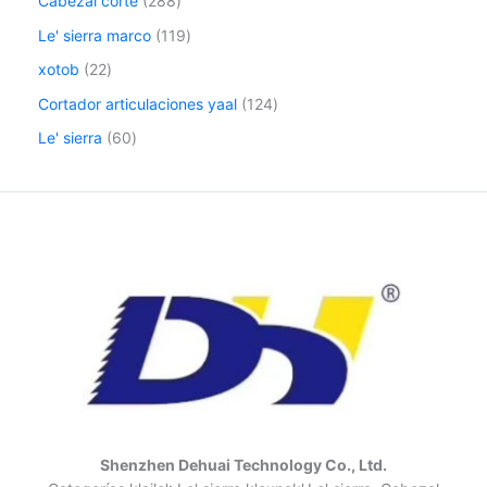
Cabezal corte
288
Le' sierra marco
119
xotob
22
Cortador articulaciones yaal
124
Le' sierra
60
Shenzhen Dehuai Technology Co., Ltd.