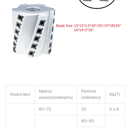
Metros
Perforar
Xooko'obo'
Ala(T)
exterior(milímetro)
(milímetro)
60~72
35
4 o 6
80~90