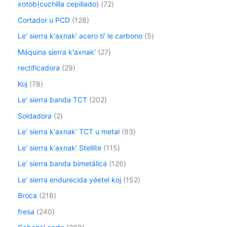
xotob(cuchilla cepillado)
72
Cortador u PCD
128
Le' sierra k'axnak' acero ti' le carbono
5
Máquina sierra k'axnak'
27
rectificadora
29
Koj
78
Le' sierra banda TCT
202
Soldadora
2
Le' sierra k'axnak' TCT u metal
93
Le' sierra k'axnak' Stellite
115
Le' sierra banda bimetálica
126
Le' sierra endurecida yéetel koj
152
Broca
218
fresa
240