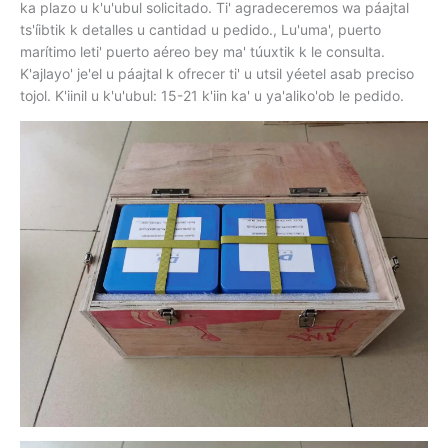
ka plazo u k'u'ubul solicitado. Ti' agradeceremos wa páajtal
ts'íibtik k detalles u cantidad u pedido., Lu'uma', puerto
marítimo leti' puerto aéreo bey ma' túuxtik k le consulta.
K'ajlayo' je'el u páajtal k ofrecer ti' u utsil yéetel asab preciso
tojol. K'iinil u k'u'ubul: 15-21 k'iin ka' u ya'aliko'ob le pedido.