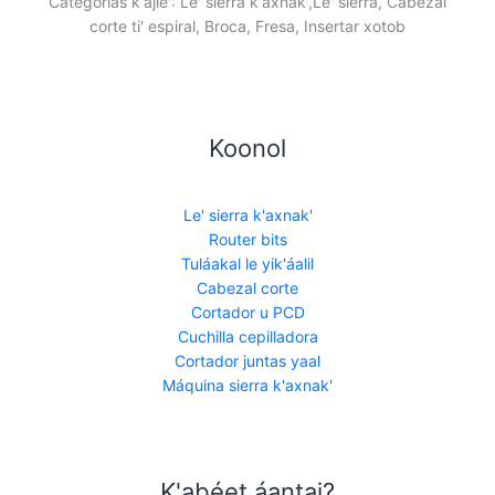
Categorías k'ajle': Le' sierra k'axnak',Le' sierra, Cabezal
corte ti' espiral, Broca, Fresa, Insertar xotob
Koonol
Le' sierra k'axnak'
Router bits
Tuláakal le yik'áalil
Cabezal corte
Cortador u PCD
Cuchilla cepilladora
Cortador juntas yaal
Máquina sierra k'axnak'
K'abéet áantaj?